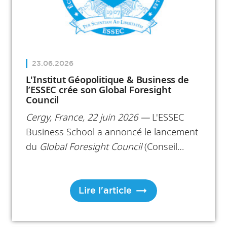
23.06.2026
L'Institut Géopolitique & Business de
l’ESSEC crée son Global Foresight
Council
Cergy, France, 22 juin 2026 —
L'ESSEC
Business School a annoncé le lancement
du
Global Foresight Council
(Conseil
International de Prospective), un nouvel
organe consultatif rattaché à son Institut
Géopolitique & Business. En réunissant
Lire l'article
12 dirigeants mondiaux, ambassadeurs,
lauréats du prix Nobel et dirigeants