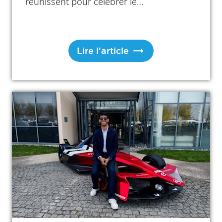
réunissent pour célébrer le
Commencement Day 2026. Derrière les
applaudissements, les toges et les
photos de promotion, des centaines de
Lire l'article
personnes œuvrent pendant des mois
pour faire de cet événement un moment
inoubliable. Immersion dans les coulisses
de l’un des rendez-vous les plus
emblématiques de l’ESSEC.