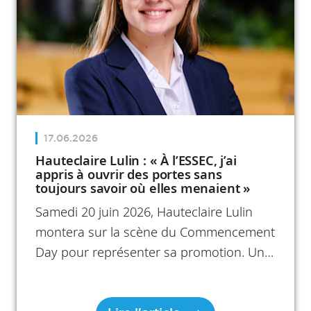
explorant ses centres d'intérêt, en
multipliant les expériences et en
s'appuyant sur la force de sa
communauté.
17.06.2026
Hauteclaire Lulin : « À l’ESSEC, j’ai
appris à ouvrir des portes sans
toujours savoir où elles menaient »
Samedi 20 juin 2026, Hauteclaire Lulin
montera sur la scène du Commencement
Day pour représenter sa promotion. Un
moment symbolique pour cette diplômée
du Master in Management, dont le