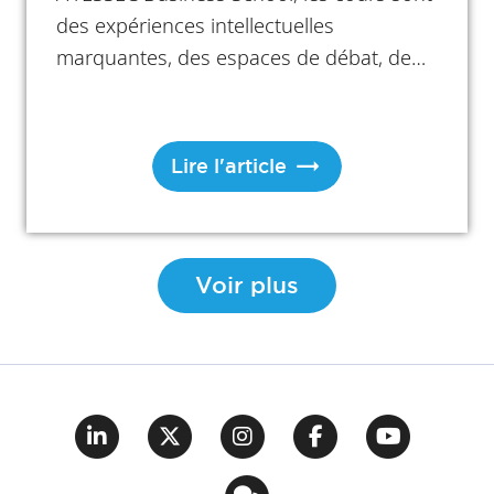
des expériences intellectuelles
marquantes, des espaces de débat, de
remise en question et d’ouverture sur le
monde. Derrière cette richesse
pédagogique : un corps professoral
Lire l'article
international reconnu pour son
excellence académique et sa capacité à
relier recherche, pratique et grands
enjeux contemporains. Témoignages.
Voir plus