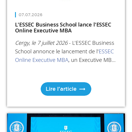
07.07.2026
L'ESSEC Business School lance l'ESSEC
Online Executive MBA
Cergy, le 7 juillet 2026
- L'ESSEC Business
School annonce le lancement de l'
ESSEC
Online Executive MBA
, un Executive MBA
entièrement en ligne, conçu pour les
professionnels expérimentés, à haut
potentiel et localisés partout dans le
Lire l'article
monde, souhaitant entreprendre ou
renforcer leurs capacités de leadership
stratégique tout en continuant à faire
progresser leur carrière.