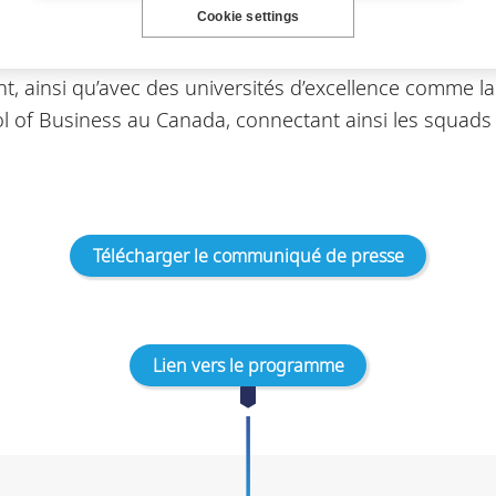
Cookie settings
lômes et de partenariats internationaux de premier pl
urel. En témoignent les doubles-diplômes conclus avec
nt, ainsi qu’avec des universités d’excellence comme
l of Business au Canada, connectant ainsi les squads 
Télécharger le communiqué de presse
Lien vers le programme