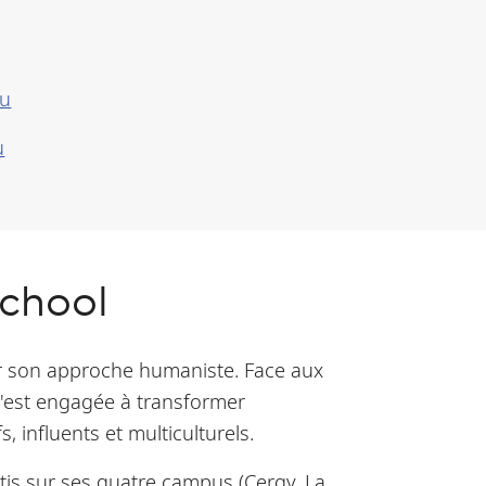
du
u
chool
par son approche humaniste. Face aux
s'est engagée à transformer
 influents et multiculturels.
rtis sur ses quatre campus (Cergy, La