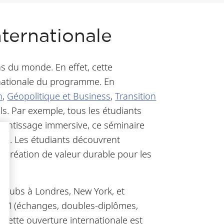
nternationale
ns du monde. En effet, cette
rnationale du programme. En
n
,
Géopolitique et Business
,
Transition
ls. Par exemple, tous les étudiants
entissage immersive, ce séminaire
ons. Les étudiants découvrent
a création de valeur durable pour les
 hubs à Londres, New York, et
 MIM (échanges, doubles-diplômes,
 Cette ouverture internationale est