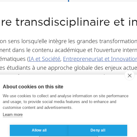
e transdisciplinaire et i
son sens lorsqu'elle intègre les grandes transformatio
ement dans le contenu académique et l'ouverture inte
hématiques (
IA et Société
,
Entrepreneuriat et Innovatio
 les étudiants à une approche globale des enjeux actue
uture of Business
. Conçu comme une expérience d'appr
mations qui redéfinissent l'économie et les organisati
About cookies on this site
l'IA un levier stratégique et éthique, au service de l
We use cookies to collect and analyse information on site performance
and usage, to provide social media features and to enhance and
customise content and advertisements.
Learn more
'échelle mondiale. Grâce à
l’ouverture stratégique
de ses
lité académique internationale pour des étudiants du
Allow all
Deny all
sion globale des dynamiques collaboratives mondiales.