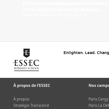
ESSEC Executive Education X Michelin :
quand la formation accompagne la
transformation stratégique d...
Enlighten. Lead. Chang
À propos de l’ESSEC
Nos camp
À propos
Paris Cergy
Stratégie Transcend
Paris La Dé