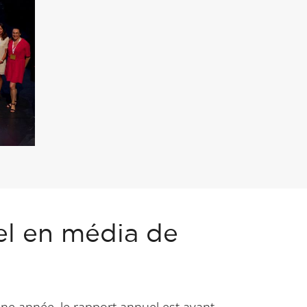
el en média de
ne année, le rapport annuel est avant