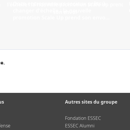
Onze entrepreneurs sociaux prêts à
changer d'échelle : la nouvelle
promotion Scale Up prend son envo...
e.
us
Autres sites du groupe
Fondation ESSEC
fense
ESSEC Alumni