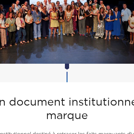
n document institutionn
marque
itutionnel destiné à retracer les faits marquants d’u