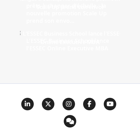
prêts à changer d'échelle : la
nouvelle promotion Scale Up
prend son envo...
L'ESSEC Business School lance
l'ESSEC Online Executive MBA