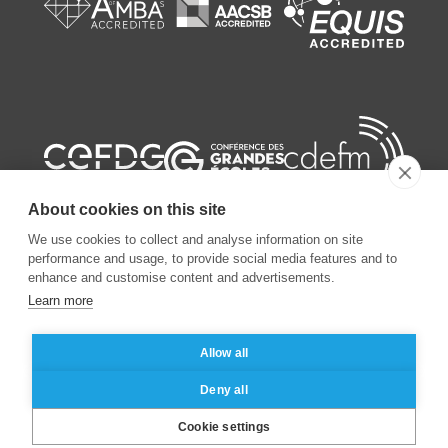
About cookies on this site
We use cookies to collect and analyse information on site
performance and usage, to provide social media features and to
enhance and customise content and advertisements.
©
2026
ESSEC Business School
Learn more
Allow all
Mentions légales
Protection des données personnelles
Deny all
Cookie settings