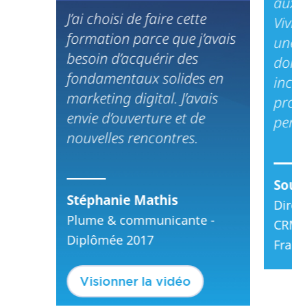
aux p
J’ai choisi de faire cette
Vivre
formation parce que j’avais
une v
besoin d’acquérir des
donn
fondamentaux solides en
incon
marketing digital. J’avais
profe
envie d’ouverture et de
perso
nouvelles rencontres.
Soum
Stéphanie Mathis
Direc
Plume & communicante -
CRM, 
Diplômée 2017
Franc
Visionner la vidéo