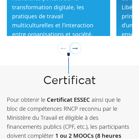
transformation digitale, les
Libérer
pratiques de travail
primé e
multiculturelles et l’interaction
d’un d
entre organisations et société,
enseig
avec un focus sur la réflexivité
Cambr
méthodologique.
Certificat
Pour obtenir le
Certificat ESSEC
ainsi que le
bloc de compétences RNCP reconnu par le
Ministère du Travail et éligible à des
financements publics (CPF, etc.), les participants
doivent compléter
1 ou 2 MOOCs (8 heures