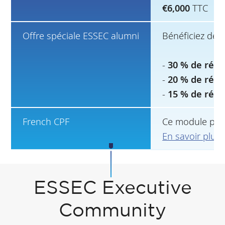
€6,000
TTC
Offre spéciale ESSEC alumni
Bénéficiez de r
-
30 % de rédu
-
20 % de rédu
-
15 % de rédu
French CPF
Ce module peut
En savoir plus
ESSEC Executive
Community