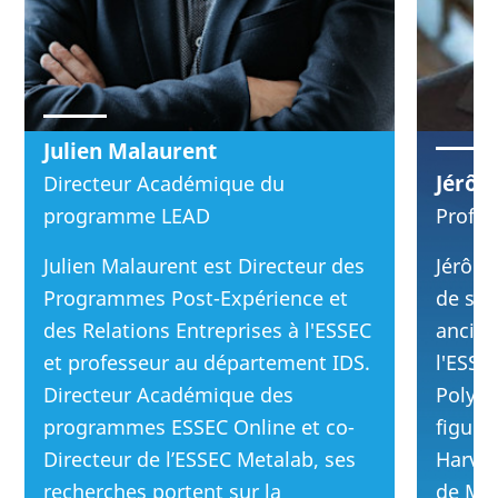
Julien Malaurent
Jérôm
Directeur Académique du
programme LEAD
Profes
Julien Malaurent est Directeur des
Jérôme
Programmes Post-Expérience et
de str
des Relations Entreprises à l'ESSEC
ancien
et professeur au département IDS.
l'ESSEC
Directeur Académique des
Polyte
programmes ESSEC Online et co-
figure
Directeur de l’ESSEC Metalab, ses
Harvar
recherches portent sur la
de Myt