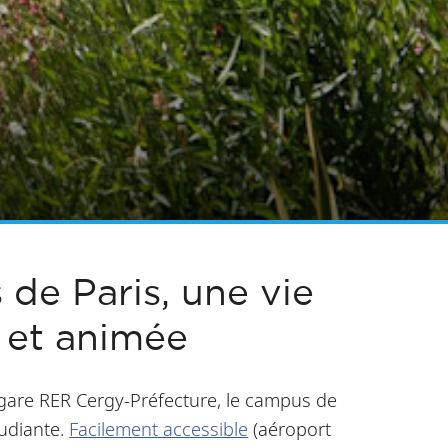
de Paris, une vie
e et animée
 gare RER Cergy-Préfecture, le campus de
tudiante.
Facilement accessible
(aéroport