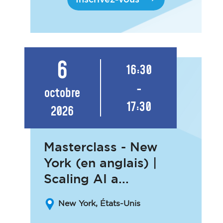
6
16:30
-
octobre
17:30
2026
Masterclass - New
York (en anglais) |
Scaling AI a...
New York, États-Unis