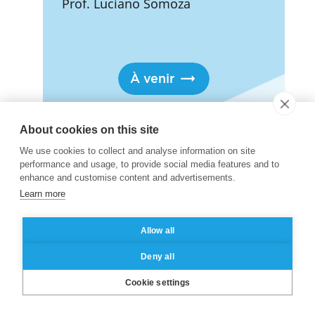
Prof. Luciano Somoza
À venir
About cookies on this site
We use cookies to collect and analyse information on site
Décembre 2026
performance and usage, to provide social media features and to
enhance and customise content and advertisements.
Learn more
3
11:00
Allow all
-
decembre
Deny all
12:00
2026
Cookie settings