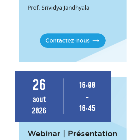
Prof. Srividya Jandhyala
Contactez-nous
26
16:00
-
aout
16:45
2026
Webinar | Présentation