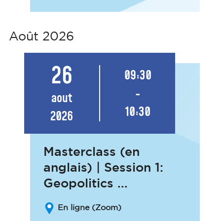
Août 2026
26
09:30
-
aout
10:30
2026
Masterclass (en
anglais) | Session 1:
Geopolitics ...
En ligne (Zoom)