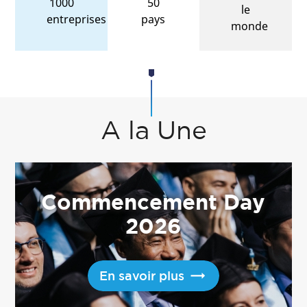
1000
50
le
entreprises
pays
monde
A la Une
Commencement Day
2026
En savoir plus