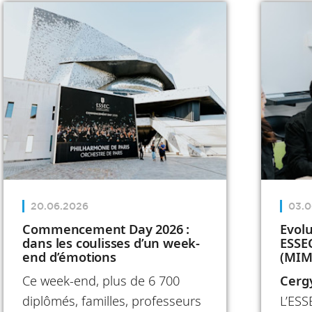
annuel revient
sur ces actions
structurantes et
sur celles et
ceux qui font
vivre l'école, en
France comme
à l’international.
En 2025, l’ESSEC
20.06.2026
03.0
a transformé
Commencement Day 2026 :
Evol
ses ambitions
dans les coulisses d’un week-
ESSE
end d’émotions
(MIM)
en réalisations
notre
Ce week-end, plus de 6 700
Cergy
l’int
concrètes.
cœur
diplômés, familles, professeurs
L’ESS