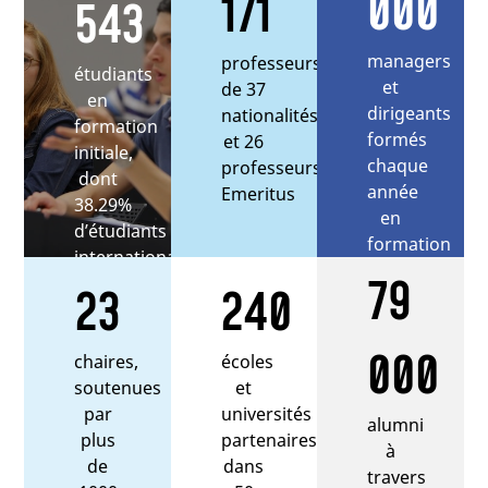
000
171
543
managers
professeurs
étudiants
et
de 37
en
dirigeants
nationalités
formation
formés
et 26
initiale,
chaque
professeurs
dont
année
Emeritus
38.29%
en
d’étudiants
formation
internationaux
continue
79
23
240
000
chaires,
écoles
soutenues
et
par
universités
alumni
plus
partenaires
à
de
dans
travers