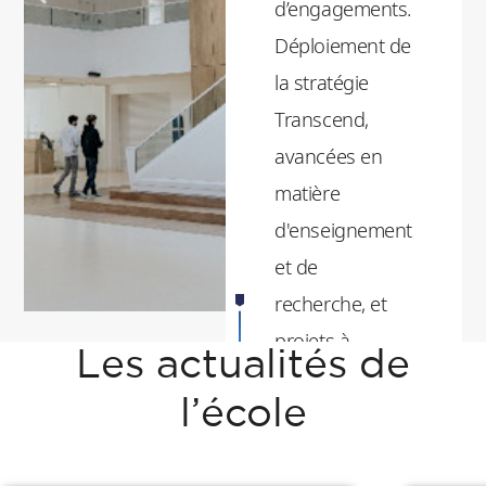
d’engagements.
Déploiement de
la stratégie
Transcend,
avancées en
matière
d'enseignement
et de
recherche, et
projets à
Les actualités de
impact ont
l’école
marqué l’année.
Le rapport