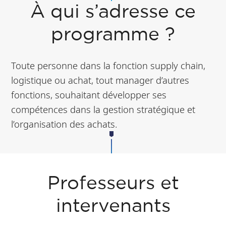
participants,
À qui s’adresse ce
avec de
programme ?
nombreux
travaux de
Toute personne dans la fonction supply chain,
groupes.
logistique ou achat, tout manager d’autres
fonctions, souhaitant développer ses
Éligible au
compétences dans la gestion stratégique et
financement
l’organisation des achats.
(CPF, etc.)
Format
compatible
Professeurs et
avec un
emploi du
intervenants
temps de