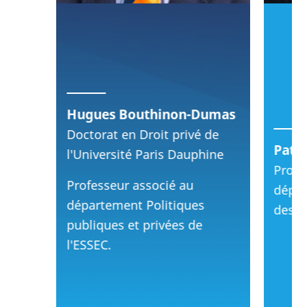
Hugues Bouthinon-Dumas
Doctorat en Droit privé de
Patr
l'Université Paris Dauphine
Profe
Professeur associé au
dépa
département Politiques
des O
publiques et privées de
l'ESSEC.