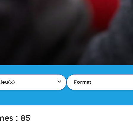
Lieu(x)
Format
es :
85