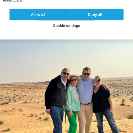
 m’ont également ouvert leur réseau, ce qui a contrib
Allow all
Deny all
Cookie settings