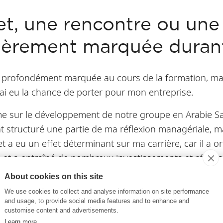
jet, une rencontre ou un
lièrement marquée durant
 profondément marquée au cours de la formation, mais 
j’ai eu la chance de porter pour mon entreprise.
mme sur le développement de notre groupe en Arabie Sa
t structuré une partie de ma réflexion managériale, ma
t a eu un effet déterminant sur ma carrière, car il a o
 et a entraîné de nombreux investissements et réorga
About cookies on this site
We use cookies to collect and analyse information on site performance
tion a été marquée par des rencontres extrêmement enr
and usage, to provide social media features and to enhance and
 trajectoires, parfois très éloignées de la mienne, ont 
customise content and advertisements.
Learn more