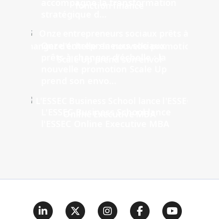
accompagne la transformation
stratégique d...
Onze entrepreneurs sociaux
prêts à changer d'échelle : la
nouvelle promotion Scale Up
prend son envo...
L'ESSEC Business School lance
l'ESSEC Online Executive MBA