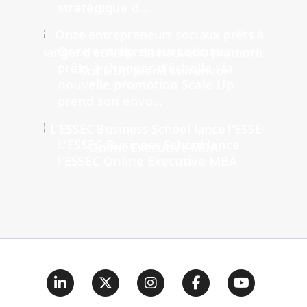
stratégique d...
Onze entrepreneurs sociaux
prêts à changer d'échelle : la
nouvelle promotion Scale Up
prend son envo...
L'ESSEC Business School lance
l'ESSEC Online Executive MBA