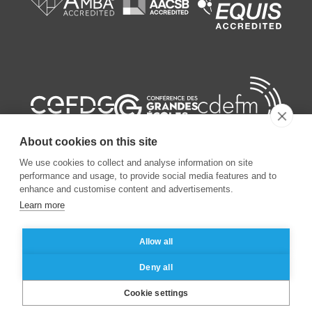
About cookies on this site
We use cookies to collect and analyse information on site
performance and usage, to provide social media features and to
enhance and customise content and advertisements.
©
2026
ESSEC Business School
Learn more
Allow all
Mentions légales
Protection des données personnelles
Deny all
Cookie settings