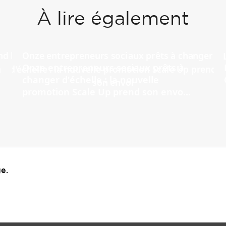
À lire également
Onze entrepreneurs sociaux prêts à
changer d'échelle : la nouvelle
promotion Scale Up prend son envo...
e.