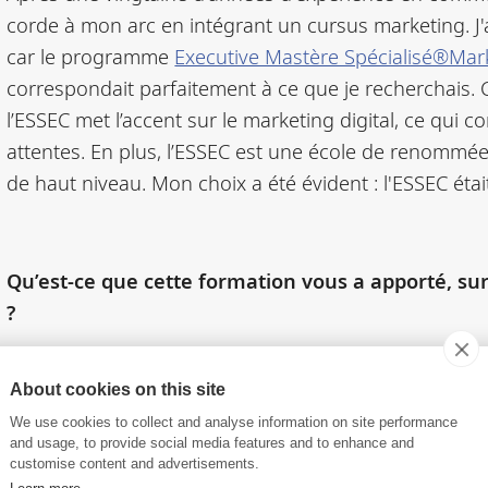
corde à mon arc en intégrant un cursus marketing. J'a
car le programme
Executive Mastère Spécialisé®Mar
correspondait parfaitement à ce que je recherchais. 
l’ESSEC met l’accent sur le marketing digital, ce qui
attentes. En plus, l’ESSEC est une école de renommé
de haut niveau. Mon choix a été évident : l'ESSEC étai
Qu’est-ce que cette formation vous a apporté, sur
?
Le marketing était un domaine nouveau pour moi. Grâc
développer cette nouvelle expertise et gagner en as
About cookies on this site
tes qui me permettent de mieux répondre aux enjeux d
We use cookies to collect and analyse information on site performance
and usage, to provide social media features and to enhance and
’affiner ma réflexion et de relever des défis intellect
customise content and advertisements.