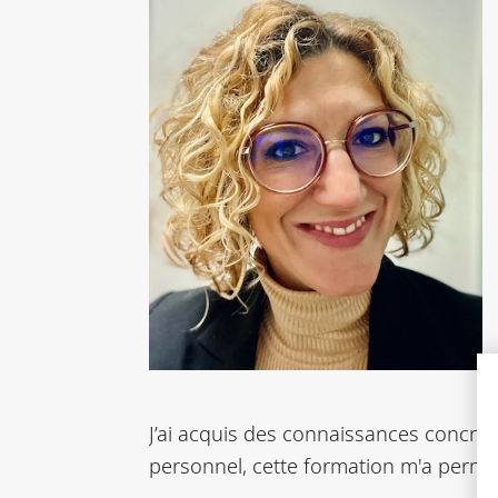
J’ai acquis des connaissances concrè
personnel, cette formation m'a permis d