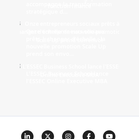
accompagne la transformation
stratégique d...
Onze entrepreneurs sociaux
prêts à changer d'échelle : la
nouvelle promotion Scale Up
prend son envo...
L'ESSEC Business School lance
l'ESSEC Online Executive MBA