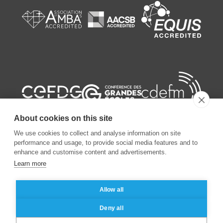
About cookies on this site
We use cookies to collect and analyse information on site
performance and usage, to provide social media features and to
enhance and customise content and advertisements.
©
2026
ESSEC Business School
Learn more
Allow all
Mentions légales
Protection des données personnelles
Deny all