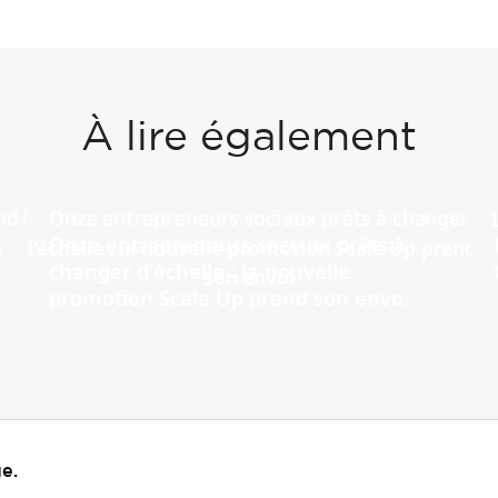
À lire également
Onze entrepreneurs sociaux prêts à
changer d'échelle : la nouvelle
promotion Scale Up prend son envo...
e.