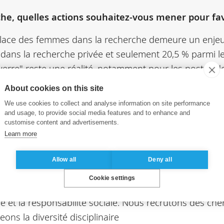
che, quelles actions souhaitez-vous mener pour favo
 place des femmes dans la recherche demeure un enjeu 
 dans la recherche privée et seulement 20,5 % parmi les
verre" reste une réalité, notamment pour les postes de
C, je m’inscris dans une dynamique de changement et e
About cookies on this site
We use cookies to collect and analyse information on site performance
and usage, to provide social media features and to enhance and
customise content and advertisements.
Learn more
Allow all
Deny all
he à l’ESSEC et ses grands axes ?
Cookie settings
’ESSEC. Avec plus de 160 chercheurs répartis dans sep
hique et la responsabilité sociale. Nous recrutons des c
ns la diversité disciplinaire