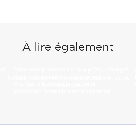
À lire également
Onze entrepreneurs sociaux prêts à
changer d'échelle : la nouvelle
promotion Scale Up prend son envo...