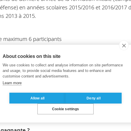
Défense) en années scolaires 2015/2016 et 2016/2017 
ns 2013 à 2015.
de maximum 6 participants
 d’inscription de l’équipe
About cookies on this site
nverra un dossier de candidature du projet à retourner
We use cookies to collect and analyse information on site performance
and usage, to provide social media features and to enhance and
customise content and advertisements.
Learn more
significative par rapport à l’existant qui devra être donc é
mni-events@essec.edu
Allow all
Deny all
u’elles utilisent des moyens modernes de conception et
Cookie settings
uctures suivantes : Le Design Thinking, K-lab, bibliothè
 gagnante ?