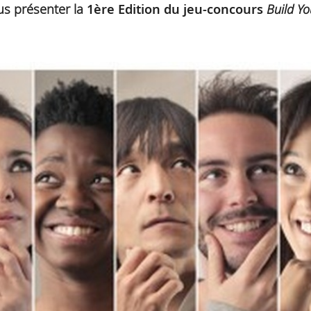
ous présenter la
1ère Edition du jeu-concours
Build Y