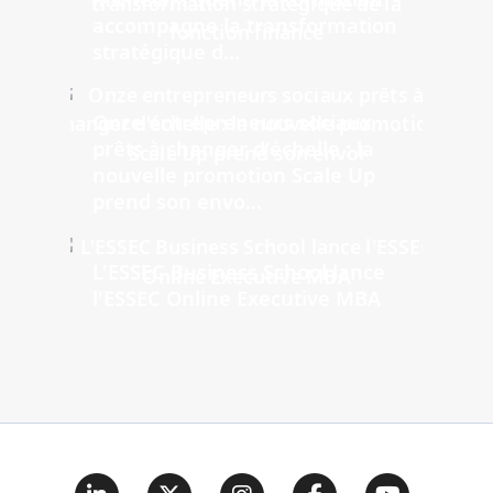
accompagne la transformation
stratégique d...
Onze entrepreneurs sociaux
prêts à changer d'échelle : la
nouvelle promotion Scale Up
prend son envo...
L'ESSEC Business School lance
l'ESSEC Online Executive MBA