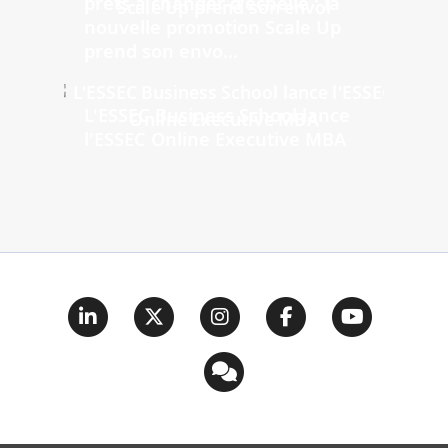
prêts à changer d'échelle : la
nouvelle promotion Scale Up
prend son envo...
L'ESSEC Business School lance
l'ESSEC Online Executive MBA