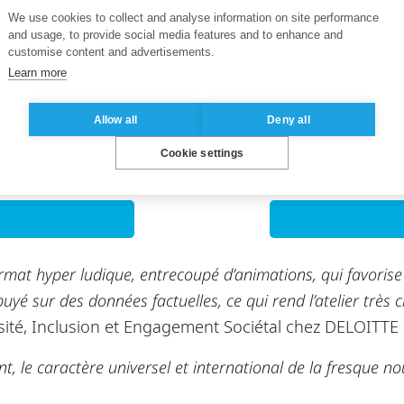
We use cookies to collect and analyse information on site performance
and usage, to provide social media features and to enhance and
customise content and advertisements.
Learn more
Allow all
Deny all
aventure, et nous sommes convaincus que l’impact de ce
Cookie settings
rmat hyper ludique, entrecoupé d’animations, qui favorise l
ppuyé sur des données factuelles, ce qui rend l’atelier très c
sité, Inclusion et Engagement Sociétal chez DELOITTE
, le caractère universel et international de la fresque nou