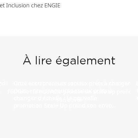
 et Inclusion chez ENGIE
À lire également
Onze entrepreneurs sociaux prêts à
changer d'échelle : la nouvelle
promotion Scale Up prend son envo...