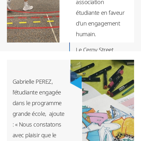
association
BAB, souligne : «
étudiante en faveur
L'événement s'est
d'un engagement
déroulé avec succès
humain.
malgré la pluie du
samedi. Nous avons
Le Cergy Street
su nous adapter et
Festival s'inscrit
attirer une affluence
parfaitement dans
satisfaisante. Nous
Gabrielle PEREZ,
les valeurs
sommes ravis d'avoir
l’étudiante engagée
défendues par
revu des habitués du
dans le programme
l’ESSEC : la
festival et heureux
grande école, ajoute
promotion de la
de maintenir ce beau
: « Nous constatons
diversité, de
projet qui rassemble
avec plaisir que le
l'inclusion et de