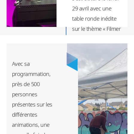
29 avril avec une
table ronde inédite
sur le thème « Filmer
et représenter les
cultures urbaines »
animée par Sam's
Avec sa
(Moussa Mansaly),
programmation,
acteur et rappeur,
près de 500
Christian Macari,
personnes
réalisateur et
présentes sur les
producteur, et Baloo
différentes
(Lénaïc Landry),
animations, une
créateur de contenu.