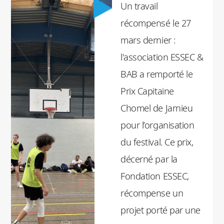
Un travail
son engagement en
récompensé le 27
proposant un
mars dernier :
festival de qualité,
l'association ESSEC &
accessible à tous et
BAB a remporté le
ouvert à toutes les
Prix Capitaine
cultures.
Chomel de Jarnieu
pour l’organisation
Gabrielle Perez,
du festival. Ce prix,
responsable de
décerné par la
l'organisation du
Fondation ESSEC,
Cergy Street Festival
récompense un
2024 au sein de
projet porté par une
l'association ESSEC &