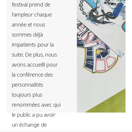
les Cergyssois
festival prend de
l'ouverture sur le
autour des cultures
l'ampleur chaque
monde. En
urbaines. »
année et nous
organisant cet
sommes déjà
événement, l'ESSEC
impatients pour la
& BAB a contribué à
suite. De plus, nous
créer du lien social et
avons accueilli pour
à valoriser les
la conférence des
cultures urbaines à
personnalités
Cergy.
toujours plus
renommées avec qui
le public a pu avoir
un échange de