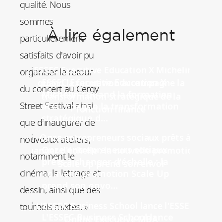
qualité. Nous
sommes
À lire également
particulièrement
satisfaits d'avoir pu
organiser le retour
ESSEC Executive Education X
du concert au Cergy
Michelin : quand la formation
Street Festival ainsi
accompagne la transformation
stratégique d...
que d'inaugurer de
nouveaux ateliers,
Onze entrepreneurs sociaux
notamment le
prêts à changer d'échelle : la
cinéma, le lettrage et
nouvelle promotion Scale Up
prend son envo...
dessin, ainsi que des
tournois mixtes. »
L'ESSEC Business School lance