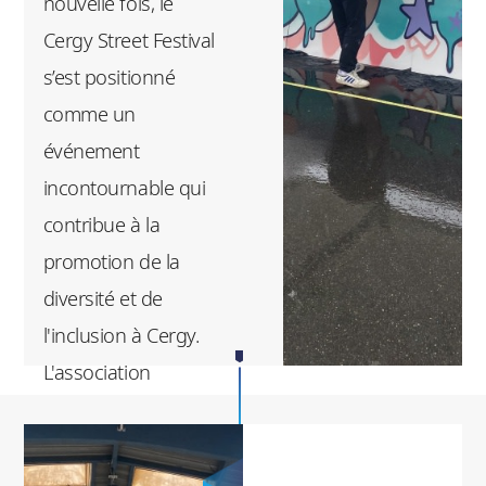
nouvelle fois, le
Un moment fort
Cergy Street Festival
organisé
s’est positionné
conjointement avec
comme un
l'association des
événement
Mardis de l’ESSEC.
incontournable qui
contribue à la
promotion de la
diversité et de
l'inclusion à Cergy.
L'association
étudiante a une fois
de plus démontré
son dynamisme et