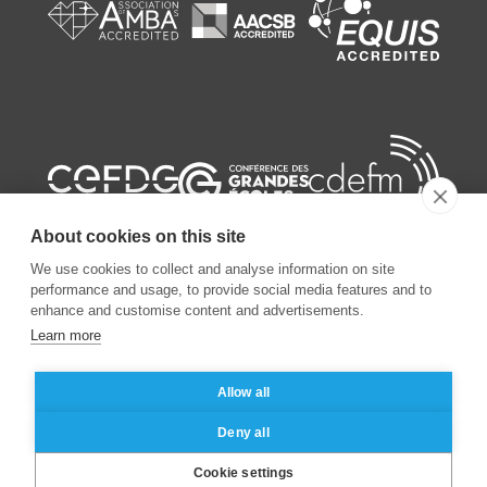
About cookies on this site
We use cookies to collect and analyse information on site
performance and usage, to provide social media features and to
enhance and customise content and advertisements.
©
2026
ESSEC Business School
Learn more
Allow all
Mentions légales
Protection des données personnelles
Deny all
Cookie settings