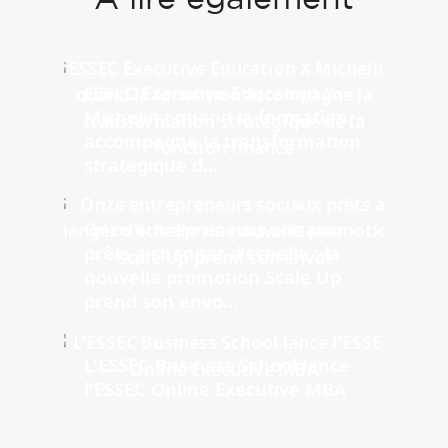
ESSEC Executive Education X
Michelin : quand la formation
accompagne la transformation
stratégique d...
Onze entrepreneurs sociaux
prêts à changer d'échelle : la
nouvelle promotion Scale Up
prend son envo...
L'ESSEC Business School lance
l'ESSEC Online Executive MBA