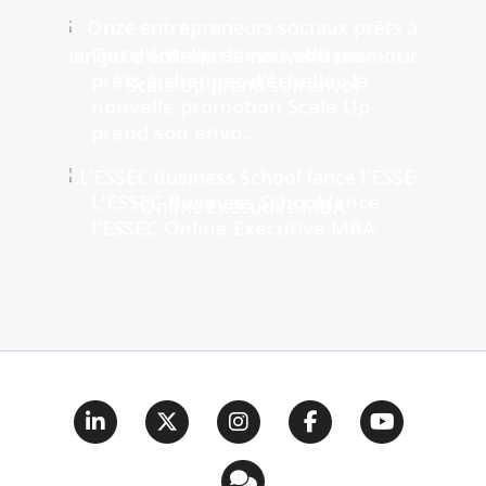
Onze entrepreneurs sociaux
prêts à changer d'échelle : la
nouvelle promotion Scale Up
prend son envo...
L'ESSEC Business School lance
l'ESSEC Online Executive MBA