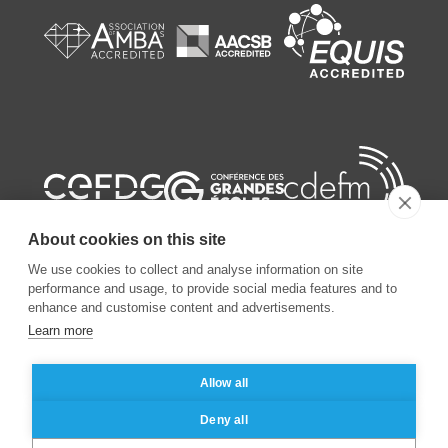
About cookies on this site
We use cookies to collect and analyse information on site
performance and usage, to provide social media features and to
enhance and customise content and advertisements.
©
2026
ESSEC Business School
Learn more
Allow all
Mentions légales
Protection des données personnelles
Deny all