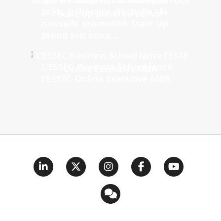
prêts à changer d'échelle : la
nouvelle promotion Scale Up
prend son envo...
L'ESSEC Business School lance
l'ESSEC Online Executive MBA