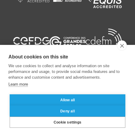
About cookies on this site
We use cookies to collect and analyse information on site
performance and usage, to provide social media features and to
enhance and customise content and advertisements.
©
2026
ESSEC Business School
Learn more
Allow all
Mentions légales
Protection des données personnelles
Deny all
Cookie settings