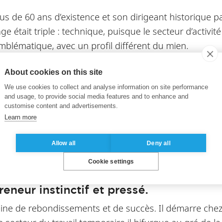
plus de 60 ans d’existence et son dirigeant historique pa
 était triple : technique, puisque le secteur d’activi
emblématique, avec un profil différent du mien.
e croissance à deux chiffres dès la première année. »,
About cookies on this site
ce, avec Philippe. « On se connaît et on a échangé en 
We use cookies to collect and analyse information on site performance
ore aujourd’hui », ajoute Samuel.
and usage, to provide social media features and to enhance and
customise content and advertisements.
nt relevé. Samuel dirige une équipe de 17 salariés. Phi
Learn more
é le board de Neatech Group. Il participe aux sujets 
Allow all
Deny all
Cookie settings
eneur instinctif et pressé.
leine de rebondissements et de succès. Il démarre che