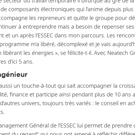
ecteur du travail temporaire il bifurque au gré de la
isé de composants électroniques qui l’anime depuis plu
il accompagne les repreneurs et quitte le groupe pou
ntinuer à entreprendre mais a besoin de repenser ses a
vant et un après l’ESSEC dans mon parcours. Les rencontr
 programme m’a libéré, décomplexé et je vais aujourd’h
 libérant les énergies », se félicite-t-il. Avec Neatech
es d’ici 5 ans.
ngénieur
aussi un touche-à-tout qui sait accompagner la croissa
té, finance et participe ainsi pendant plus de 10 an
d’autres univers, toujours très variés : le conseil en ac
s.
agement Général de l’ESSEC lui permet de prendre du r
nt du regard" qui nous ont amené à réfléchir différe