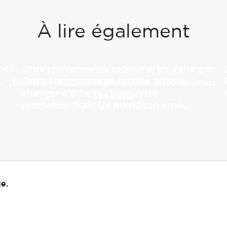
À lire également
Onze entrepreneurs sociaux prêts à
changer d'échelle : la nouvelle
promotion Scale Up prend son envo...
e.