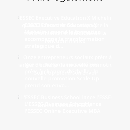
ESSEC Executive Education X
Michelin : quand la formation
accompagne la transformation
stratégique d...
Onze entrepreneurs sociaux
prêts à changer d'échelle : la
nouvelle promotion Scale Up
prend son envo...
L'ESSEC Business School lance
l'ESSEC Online Executive MBA