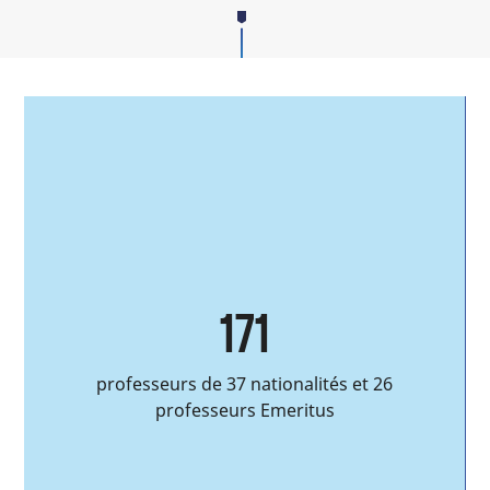
171
seurs de 37 nationalités et 26
managers et d
professeurs Emeritus
année en