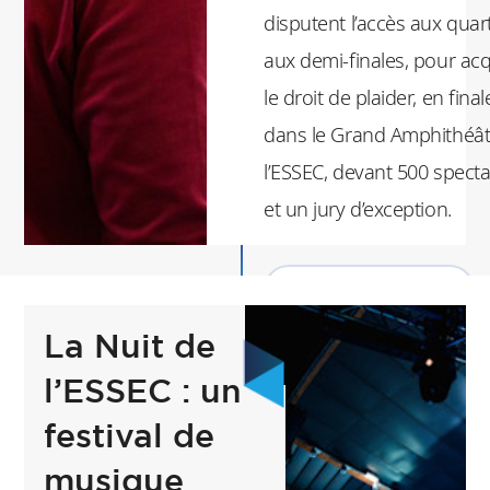
disputent l’accès aux quar
de la Meilleure actrice,
aux demi-finales, pour acq
des Meilleurs seconds
le droit de plaider, en final
rôles féminin et
dans le Grand Amphithéât
masculin, de la
l’ESSEC, devant 500 spect
Meilleure mise en
et un jury d’exception.
scène, de la Meilleure
pièce et du Coup de
Cœur du Jury.
En savoir plus
La Nuit de
l’ESSEC : un
festival de
musique