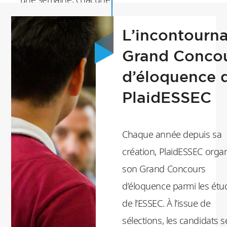
des troupes de
En savoir
L’incontourn
l’association se produit
plus
une dernière fois
Grand Conco
devant un jury
d’éloquence 
d’excellence et un
PlaidESSEC
public où se mêlent
spectateurs réguliers,
Chaque année depuis sa
amateurs de théâtre,
création, PlaidESSEC orga
proches des acteurs..
son Grand Concours
Celui-ci décernera à
d’éloquence parmi les étu
l’issue de cette
de l’ESSEC. À l’issue de
semaine théâtrale les
sélections, les candidats s
prix du Meilleur acteur,