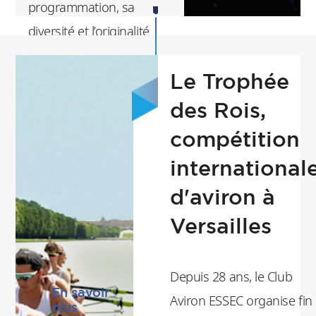
programmation, sa
diversité et l’originalité
du lieu qui l’accueille : le
Le Trophée
campus de l’école à
Cergy. L’établissement
des Rois,
se transforme en
compétition
dancefloor géant, avec
international
plusieurs scènes
d'aviron à
accueillant un
Versailles
ensemble d’artistes
éclectiques.
Depuis 28 ans, le Club
En savoir
Aviron ESSEC organise fin
plus