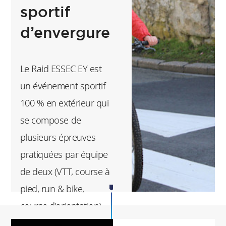
sportif
les droits des
d’envergure
femmes et célébrer
l’égalité des genres
et les droits de tous.
Le Raid ESSEC EY est
En 2022, l’association
un événement sportif
s’est également
100 % en extérieur qui
engagée auprès de
se compose de
l’association M.A.Y
plusieurs épreuves
qui lutte contre la
pratiquées par équipe
précarité
de deux (VTT, course à
menstruelle.
pied, run & bike,
course d’orientation).
Organisé sur deux