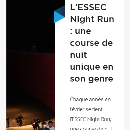
L’ESSEC
jours, autour de deux
Night Run
parcours (le
Raidvigorant ou le
: une
Raidoutable), le Raid
course de
ESSEC valorise les 4
nuit
axes fédérateurs de
unique en
cet évènement : la
son genre
démocratisation d’une
discipline, le partage
d’un moment sportif
Chaque année en
et festif autour des
février se tient
valeurs véhiculées par
l’ESSEC Night Run,
le raid, l’ancrage de
une course de nuit