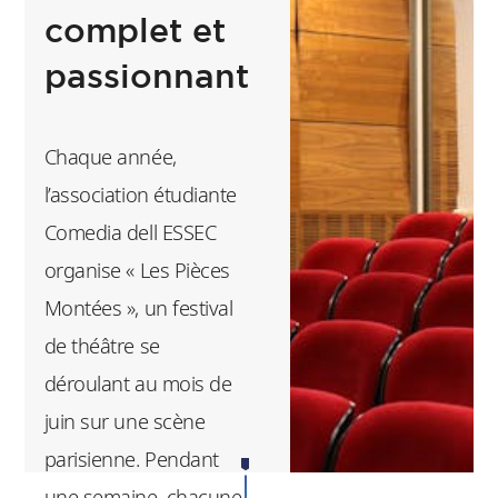
complet et
monde, sportifs
confirmés comme
passionnant
amateurs. Organisé
par l’association
Chaque année,
étudiante Raid
l’association étudiante
ESSEC, cet
Comedia dell ESSEC
événement s’inscrit
organise « Les Pièces
dans une série de
Montées », un festival
rendez-vous autour
de théâtre se
du trail que
déroulant au mois de
l’association
juin sur une scène
organise chaque
parisienne. Pendant
année.
une semaine, chacune