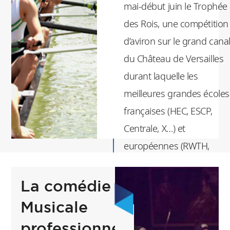
mai-début juin le Trophée
des Rois, une compétition
d’aviron sur le grand cana
du Château de Versailles
durant laquelle les
meilleures grandes écoles
françaises (HEC, ESCP,
Centrale, X…) et
européennes (RWTH,
Université de Genève)
s’affrontent pour clore la
La comédie
saison sportive.
Musicale
professionnelle