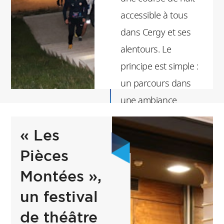
l’ESSEC dans le Val
accessible à tous
d’Oise et
dans Cergy et ses
l’approfondissement
alentours. Le
d’une démarche
principe est simple :
responsable et handi-
un parcours dans
engagée.
une ambiance
sportive et festive
« Les
avec des distances
adaptées à toutes et
Pièces
tous (8 ou 15 km).
Montées »,
L’ESSEC Night Run a
un festival
vocation à accueillir
de théâtre
et rassembler tout le