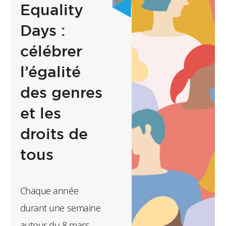
de 920 débats ont
Equality
déjà été organisés
Days :
autour de
célébrer
personnalités
l’égalité
politiques et
ministres comme
des genres
Valéry Giscard
et les
d’Estaing, François
droits de
Mitterrand ou
tous
Edouard Philippe, de
chefs d’entreprise
comme Pierre-André
Chaque année
de Chalendar ou
durant une semaine
Nicolas Hieronimus,
autour du 8 mars