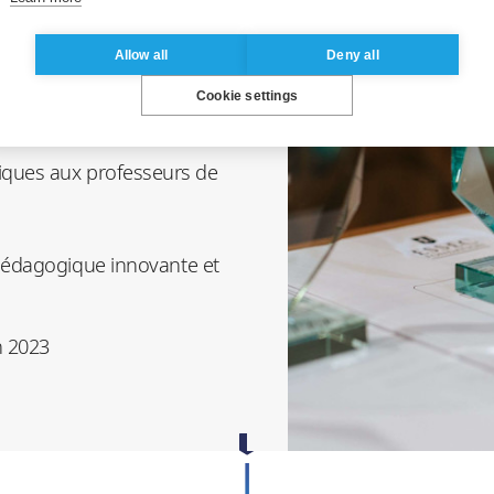
, promouvoir l’expertise
al et financer des travaux
Allow all
Deny all
rogrammes pédagogiques
Cookie settings
lle remet, lors de sa
iques aux professeurs de
 pédagogique innovante et
n 2023