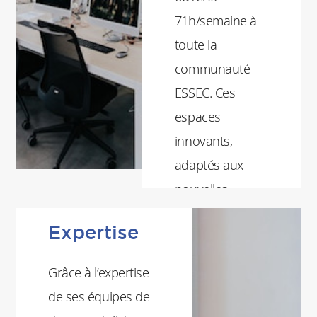
71h/semaine à
toute la
communauté
ESSEC. Ces
espaces
innovants,
adaptés aux
nouvelles
pratiques
Expertise
pédagogiques
et collaboratives
Grâce à l’expertise
sont des lieux
de ses équipes de
de rencontre,