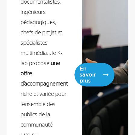
documentalistes,
d’expérience et
ingénieurs
de création au
pédagogiques,
service de la
chefs de projet et
pédagogie et de
spécialistes
la recherche.
multimédia… le K-
lab propose
une
En
offre
savoir
plus
d’accompagnement
riche et variée pour
l’ensemble des
publics de la
communauté
ESSEC :