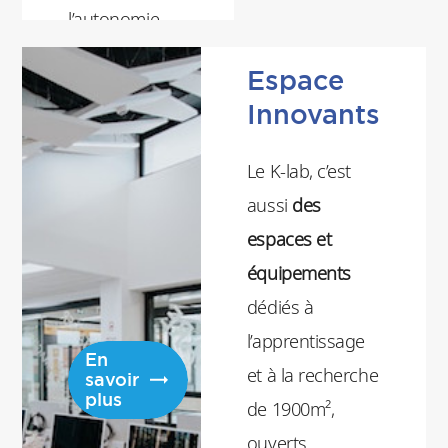
l’autonomie
dans la
Espace
recherche
Innovants
d’information.
Son accès est
Le K-lab, c’est
ouvert aux
aussi
des
lecteurs
espaces et
extérieurs, sur
équipements
inscription.
dédiés à
l’apprentissage
En
et à la recherche
savoir
plus
de 1900m²,
ouverts