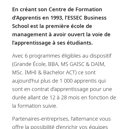
l’ESSEC met en place un
En créant son Centre de Formation
dispositif
d’Apprentis en 1993, l’ESSEC Business
d’accompagnement sur
School est la première école de
mesure aussi bien vis-à-vi
management à avoir ouvert la voie de
l’apprentissage à ses étudiants.
des entreprises, des futur
apprentis, des maîtres
Avec 6 programmes éligibles au dispositif
d’apprentissage que des
(Grande École, BBA, MS GAISC & DAIM,
MSc. IMHI & Bachelor ACT) ce sont
référents école. Son rôle e
aujourd’hui plus de 1 000 apprentis qui
non seulement de faciliter
sont en contrat d’apprentissage pour une
démarches de recruteme
durée allant de 12 à 28 mois en fonction de
et de mise en œuvre des
la formation suivie.
contrats, mais aussi
Partenaires-entreprises, l’alternance vous
d’assurer le bon
offre la possibilité d’enrichir vos équipes