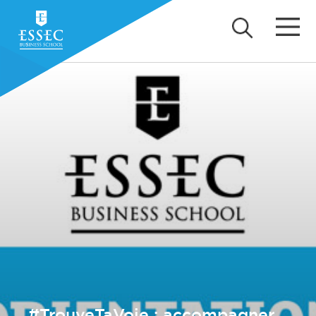
#TrouveTaVoie : accompagner