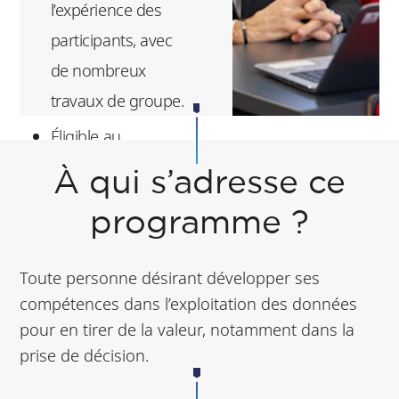
l’expérience des
automatique
participants, avec
basées sur
de nombreux
l’intelligence
travaux de groupe.
artificielle pour
construire des
Éligible au
modèles prédictifs
financement (CPF,
À qui s’adresse ce
et prescriptifs
etc.)
programme ?
Identifier les
Format compatible
enjeux de
avec un emploi du
Toute personne désirant développer ses
gouvernance des
temps de
compétences dans l’exploitation des données
données et de
professionnel
pour en tirer de la valeur, notamment dans la
l’information
prise de décision.