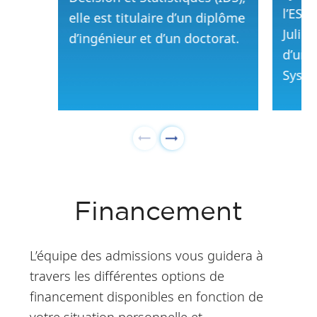
l’ESS
elle est titulaire d’un diplôme
Julien
d’ingénieur et d’un doctorat.
d’un 
Systè
Financement
L’équipe des admissions vous guidera à
travers les différentes options de
financement disponibles en fonction de
votre situation personnelle et