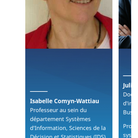
Julie
Docto
Isabelle Comyn-Wattiau
d'inf
Professeur au sein du
Busin
département Systèmes
Profe
d'Information, Sciences de la
systè
Décision et Statistiques (IDS),