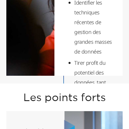
Identifier les
techniques
récentes de
gestion des
grandes masses
de données
Tirer profit du
potentiel des
données, tant
internes
Les points forts
qu’externes à
l’organisation,
pour prendre des