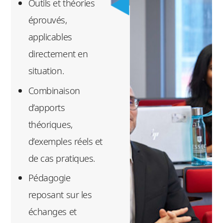
Outils et théories
décisions
éprouvés,
Intervenir dans ou
applicables
diriger des projets
directement en
de business
situation.
intelligence et
Combinaison
d’analytique
d’apports
Déterminer les
théoriques,
apports des
d’exemples réels et
algorithmes et des
de cas pratiques.
techniques
Pédagogie
récentes d’analyse
reposant sur les
des données,
échanges et
d’apprentissage