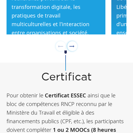
transformation digitale, les
Libérer
pratiques de travail
primé e
multiculturelles et l’interaction
d’un d
entre organisations et société,
enseig
avec un focus sur la réflexivité
Cambr
méthodologique.
Certificat
Pour obtenir le
Certificat ESSEC
ainsi que le
bloc de compétences RNCP reconnu par le
Ministère du Travail et éligible à des
financements publics (CPF, etc.), les participants
doivent compléter
1 ou 2 MOOCs (8 heures