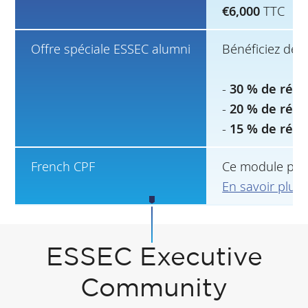
€6,000
TTC
Offre spéciale ESSEC alumni
Bénéficiez de r
-
30 % de rédu
-
20 % de rédu
-
15 % de rédu
French CPF
Ce module peut
En savoir plus
ESSEC Executive
Community