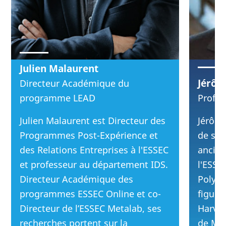
Julien Malaurent
Jérôm
Directeur Académique du
programme LEAD
Profes
Julien Malaurent est Directeur des
Jérôme
Programmes Post-Expérience et
de str
des Relations Entreprises à l'ESSEC
ancien
et professeur au département IDS.
l'ESSEC
Directeur Académique des
Polyte
programmes ESSEC Online et co-
figure
Directeur de l’ESSEC Metalab, ses
Harvar
recherches portent sur la
de Myt