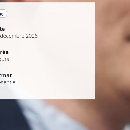
se
te
 décembre 2026
rée
ours
rmat
sentiel