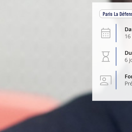
Paris La Défen
Da
16
Du
6 j
Fo
Pré