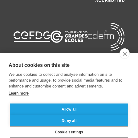
About cookies on this site
We use cookies to collect and analyse information on site
©
2026
ESSEC Business School
performance and usage, to provide social media features and to
enhance and customise content and advertisements.
Learn more
Mentions légales
Protection des données personnelles
Allow all
Deny all
Cookie settings