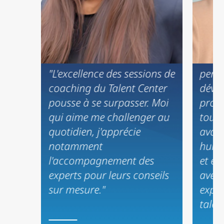
« Le 
"L'excellence des sessions de
perm
coaching du Talent Center
déve
pousse à se surpasser. Moi
profe
qui aime me challenger au
tout à
quotidien, j'apprécie
avant
notamment
huma
l'accompagnement des
et en
experts pour leurs conseils
avec
sur mesure."
exper
talen