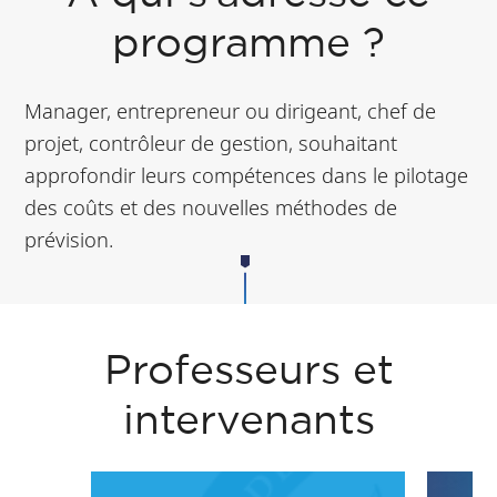
etc.)
programme ?
Format compatible
avec un emploi du
Manager, entrepreneur ou dirigeant, chef de
temps de
projet, contrôleur de gestion, souhaitant
professionnel
approfondir leurs compétences dans le pilotage
des coûts et des nouvelles méthodes de
prévision.
Professeurs et
intervenants