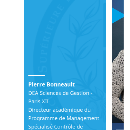
Pierre Bonneault
DEA Sciences de Gestion -
Paris XII
Directeur académique du
Programme de Management
Spécialisé Contrôle de