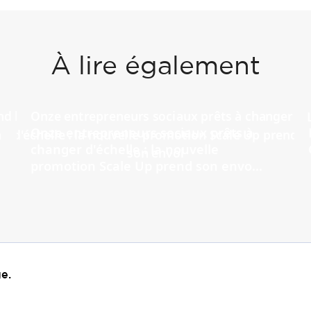
À lire également
Onze entrepreneurs sociaux prêts à
changer d'échelle : la nouvelle
promotion Scale Up prend son envo...
e.