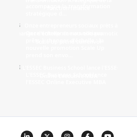
accompagne la transformation
stratégique d...
Onze entrepreneurs sociaux
prêts à changer d'échelle : la
nouvelle promotion Scale Up
prend son envo...
L'ESSEC Business School lance
l'ESSEC Online Executive MBA