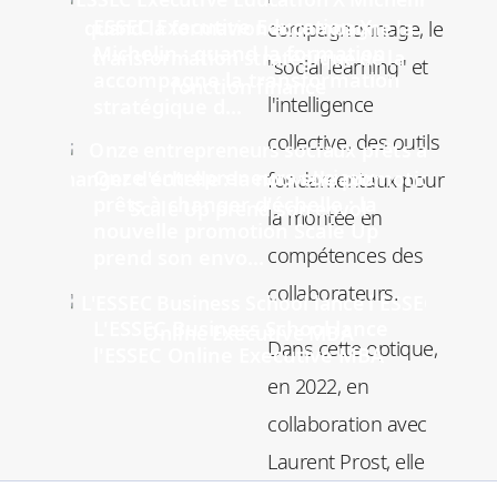
ESSEC Executive Education X
compagnonnage, le
Michelin : quand la formation
"social learning" et
accompagne la transformation
l'intelligence
stratégique d...
collective, des outils
Onze entrepreneurs sociaux
fondamentaux pour
prêts à changer d'échelle : la
la montée en
nouvelle promotion Scale Up
compétences des
prend son envo...
collaborateurs.
L'ESSEC Business School lance
Dans cette optique,
l'ESSEC Online Executive MBA
en 2022, en
collaboration avec
Laurent Prost, elle