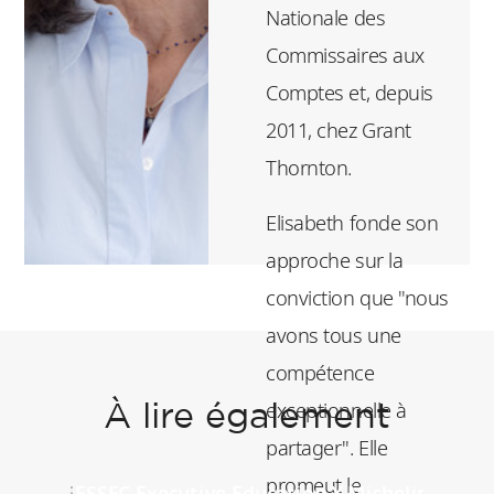
Nationale des
Commissaires aux
Comptes et, depuis
2011, chez Grant
Thornton.
Elisabeth fonde son
approche sur la
conviction que "nous
avons tous une
compétence
exceptionnelle à
À lire également
partager". Elle
promeut le