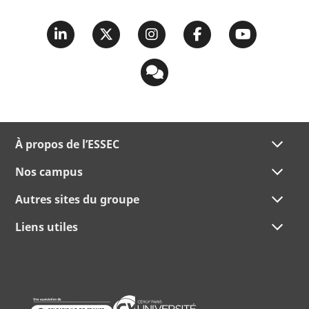
lance la Master
Academy, un
programme
développé en
partenariat avec
l'ESSEC, destiné aux
jeunes
À propos de l’ESSEC
collaborateurs du
Nos campus
cabinet. L'objectif est
Autres sites du groupe
de les accompagner
Liens utiles
pour qu'ils
expriment le meilleur
d'eux-mêmes en
prenant activement