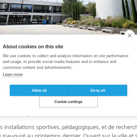
About cookies on this site
We use cookies to collect and analyse information on site performance
and usage, to provide social media features and to enhance and
ol réinvente son campus de Cer
customise content and advertisements.
Learn more
doit se réinventer face aux défis du XXIe siècle et pro
23, financé par la Région Ile-de-France, le Conseil Dép
Allow all
Deny all
ontoise, ainsi que la Fondation ESSEC, l’école revoit
Cookie settings
rojet accentue fortement d’une part l’ouverture et les 
le, cruciale pour l’ambition mondiale de l’ESSEC et de 
 installations sportives, pédagogiques, et de recherc
é inauguré au printemps dernier. Ouvert sur la ville e