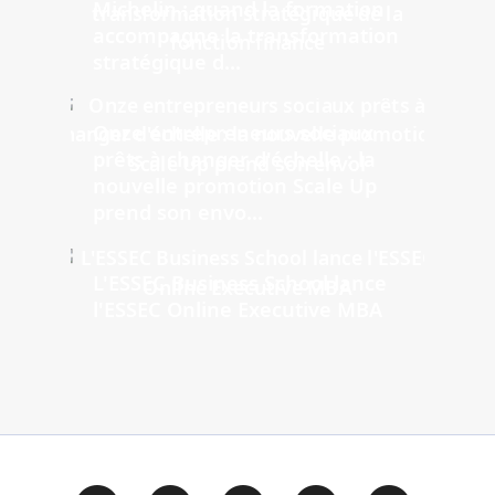
Michelin : quand la formation
accompagne la transformation
stratégique d...
Onze entrepreneurs sociaux
prêts à changer d'échelle : la
nouvelle promotion Scale Up
prend son envo...
L'ESSEC Business School lance
l'ESSEC Online Executive MBA