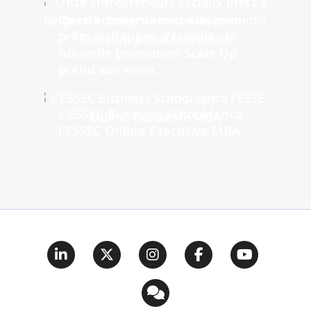
Onze entrepreneurs sociaux
prêts à changer d'échelle : la
nouvelle promotion Scale Up
prend son envo...
L'ESSEC Business School lance
l'ESSEC Online Executive MBA