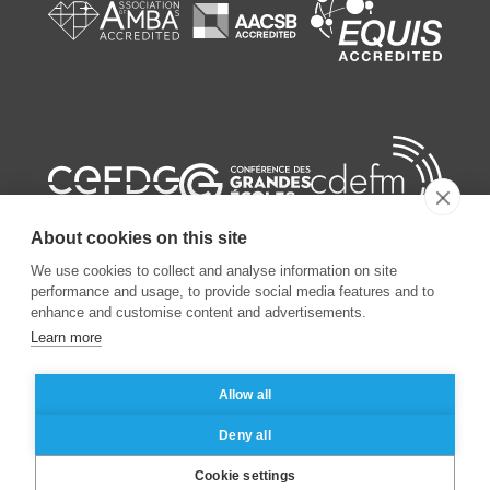
About cookies on this site
We use cookies to collect and analyse information on site
performance and usage, to provide social media features and to
enhance and customise content and advertisements.
©
2026
ESSEC Business School
Learn more
Allow all
Mentions légales
Protection des données personnelles
Deny all
Cookie settings