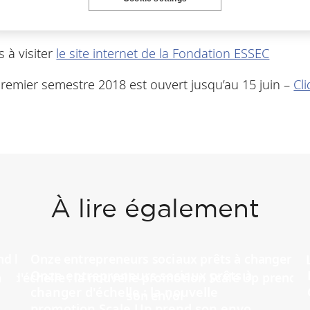
cevoir une bourse et récompensé 37 professeurs durant
ù ils souhaitent affecter leur don en priorité.
s à visiter
le site internet de la Fondation ESSEC
premier semestre 2018 est ouvert jusqu’au 15 juin –
Cli
À lire également
Onze entrepreneurs sociaux prêts à
changer d'échelle : la nouvelle
promotion Scale Up prend son envo...