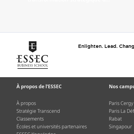
Enlighten. Lead. Chang
À propos de l’ESSEC
Nos camp
À propos
Paris Cergy
Stratégie Transcend
Paris La Dé
Classements
Rabat
Écoles et universités partenaires
Singapour