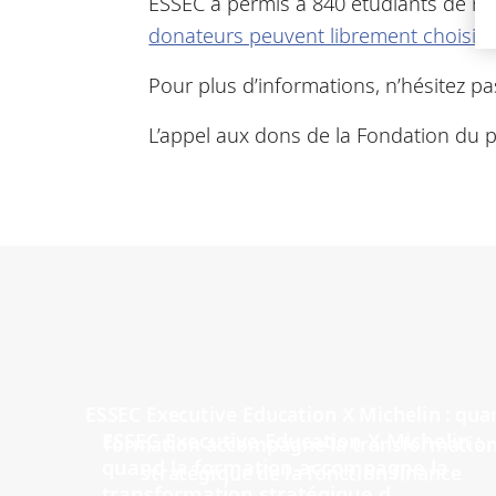
ESSEC a permis à 840 étudiants de re
donateurs peuvent librement choisir
o
Pour plus d’informations, n’hésitez pa
L’appel aux dons de la Fondation du 
ESSEC Executive Education X Michelin :
quand la formation accompagne la
transformation stratégique d...