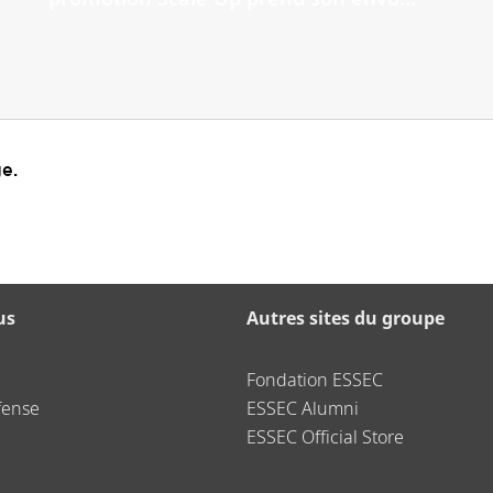
e.
us
Autres sites du groupe
Fondation ESSEC
fense
ESSEC Alumni
ESSEC Official Store