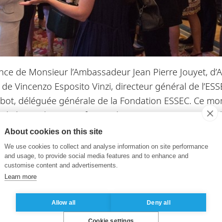
nce de Monsieur l’Ambassadeur Jean Pierre Jouyet, d’
 de Vincenzo Esposito Vinzi, directeur général de l’ESS
abot, déléguée générale de la Fondation ESSEC. Ce mom
r de la Fondation, en faveur de ses missions qui cont
vivre l’événement en images en cliquant
ICI.
About cookies on this site
We use cookies to collect and analyse information on site performance
st amenée à jouer un rôle de plus en plus important e
and usage, to provide social media features and to enhance and
ts de l’ESSEC et de ses étudiants. Ainsi, elle finance 
customise content and advertisements.
Learn more
également l’émergence de nouveaux chercheurs et souti
ion et le partage de connaissances. Enfin, elle parti
Allow all
Deny all
 international, restauration du bâtiment, digital, ent
Cookie settings