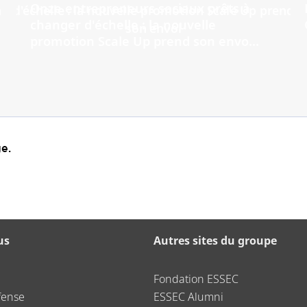
Onze entrepreneurs sociaux prêts à
changer d'échelle : la nouvelle
promotion Scale Up prend son envo...
e.
us
Autres sites du groupe
Fondation ESSEC
fense
ESSEC Alumni