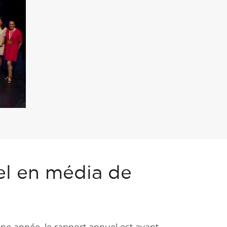
el en média de
ne année, le rapport annuel est avant