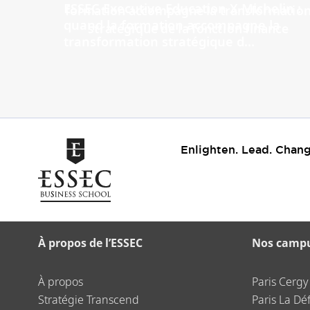
ESSEC Executive Education X Michelin :
quand la formation accompagne la
transformation stratégique d...
Enlighten. Lead. Chang
À propos de l’ESSEC
Nos camp
À propos
Paris Cergy
Stratégie Transcend
Paris La Dé