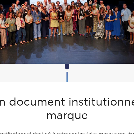
n document institutionn
marque
itutionnel destiné à retracer les faits marquants d’u